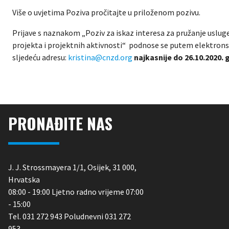
Više o uvjetima Poziva pročitajte u priloženom pozivu.
Prijave s naznakom „Poziv za iskaz interesa za pružanje usluge
projekta i projektnih aktivnosti“ podnose se putem elektron
sljedeću adresu:
kristina@cnzd.org
najkasnije do 26.10.2020. 
PRONAĐITE NAS
J. J. Strossmayera 1/1, Osijek, 31 000,
Hrvatska
08:00 - 19:00 Ljetno radno vrijeme 07:00
- 15:00
Tel. 031 272 943 Poludnevni 031 272
953