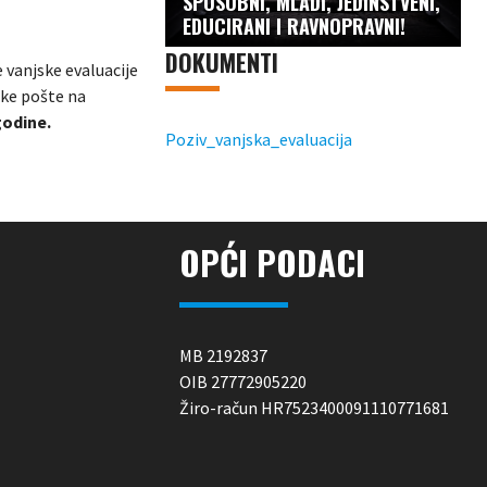
SPOSOBNI, MLADI, JEDINSTVENI,
EDUCIRANI I RAVNOPRAVNI!
DOKUMENTI
 vanjske evaluacije
ske pošte na
godine.
Poziv_vanjska_evaluacija
OPĆI PODACI
MB 2192837
OIB 27772905220
Žiro-račun HR7523400091110771681