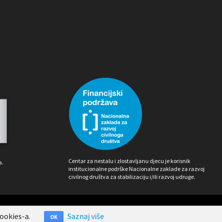
Centar za nestalu i zlostavljanu djecu je korisnik
a.
institucionalne podrške Nacionalne zaklade za razvoj
civilnog društva za stabilizaciju i/ili razvoj udruge.
ookies-a.
Saznaj više
OK