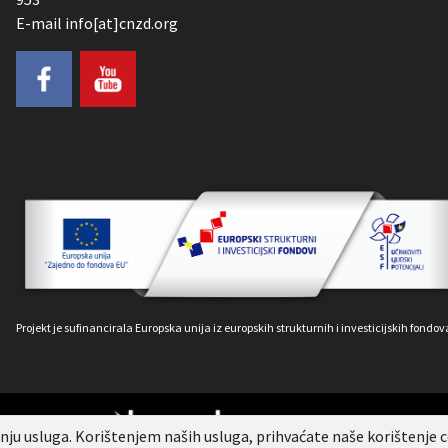
E-mail info[at]cnzd.org
Projekt je sufinancirala Europska unija iz europskih strukturnih i investicijskih fondov
Digitalized by
u usluga. Korištenjem naših usluga, prihvaćate naše korištenje c