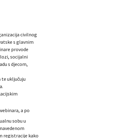
anizacija civilnog
rvatske s glavnim
binare provode
lozi, socijalni
radu s djecom,
 te uključuju
a.
kacijskim
webinara, a po
tualnu sobu u
li navedenom
 registracije kako