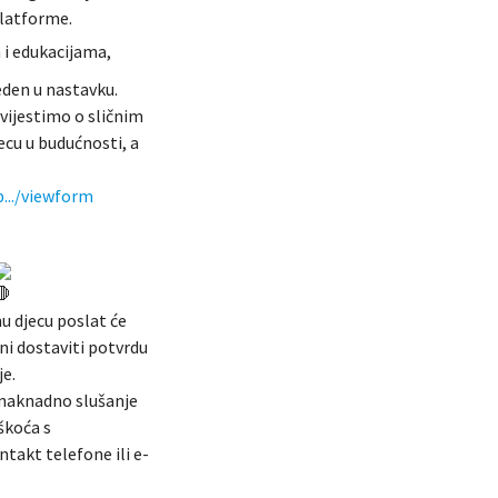
platforme.
 i edukacijama,
eden u nastavku.
ijestimo o sličnim
ecu u budućnosti, a
.../viewform
u djecu poslat će
ni dostaviti potvrdu
je.
i naknadno slušanje
škoća s
takt telefone ili e-