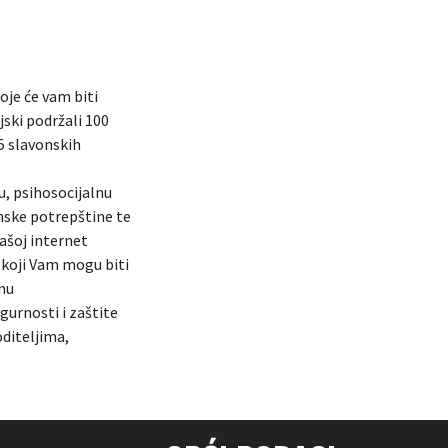
oje će vam biti
jski podržali 100
 5 slavonskih
, psihosocijalnu
enske potrepštine te
ašoj internet
 koji Vam mogu biti
tnu
gurnosti i zaštite
oditeljima,