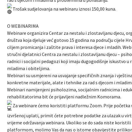
Trošak sudjelovanja na webinaru iznosi 150,00 kuna.
O WEBINARIMA
Webinare organizira Centar za nestalu i zlostavljanu djecu, org
društva koja djeluje već gotovo 15 godina na području cijele H
ciljem promicanja i zaštite prava i interesa djece i mladih. We
stručni djelatnici Centra za nestalu i zlostavljanu djecu – psiho
radnici i socijalni pedagozi koji imaju dugogodišnje iskustvo u 
mladima i obiteljima.
Webinari su usmjereni na usvajanje specifičnih znanja i vještina
konkretne materijale, alate i tehnike za rad s djecom i mladim
Webinari namijenjeni psiholozima, socijalnim radnicima i edu
rehabilitatorima bit će prijavljeni nadležnim Komorama.
Za webinare ćemo koristiti platformu Zoom. Prije početka 
izvršenoj uplati, primit ćete potrebne podatke za ulazak u vir
vrijeme održavanja webinara. Ukoliko se do sada niste koristi
platformom, molimo Vas da nas o istome obavijestite prilikom