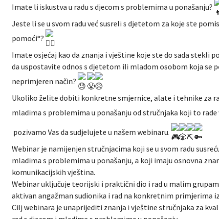
Imate li iskustva u radu s djecom s problemima u ponašanju?
Jeste li se u svom radu već susreli s djetetom za koje ste pomi
pomoći“?
Imate osjećaj kao da znanja i vještine koje ste do sada stekli p
da uspostavite odnos s djetetom ili mladom osobom koja se 
neprimjeren način?
Ukoliko želite dobiti konkretne smjernice, alate i tehnike za r
mladima s problemima u ponašanju od stručnjaka koji to rade
pozivamo Vas da sudjelujete u našem webinaru.
Webinar je namijenjen stručnjacima koji se u svom radu susreću
mladima s problemima u ponašanju, a koji imaju osnovna znan
komunikacijskih vještina.
Webinar uključuje teorijski i praktični dio i rad u malim grupam
aktivan angažman sudionika i rad na konkretnim primjerima iz
Cilj webinara je unaprijediti znanja i vještine stručnjaka za kva
rad s djecom i mladima s problemima u ponašanju.