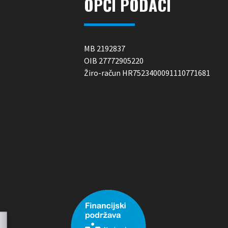
OPĆI PODACI
MB 2192837
OIB 27772905220
Žiro-račun HR7523400091110771681