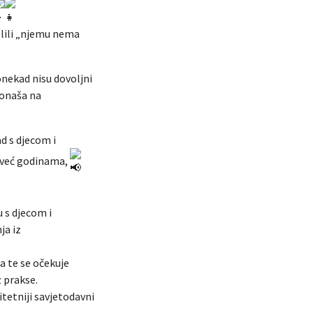
slili „njemu nema
onekad nisu dovoljni
ponaša na
ad s djecom i
 već godinama,
 s djecom i
ja iz
a te se očekuje
 prakse.
litetniji savjetodavni