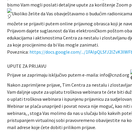
bismo Vam mogli poslati detaljne upute za korištenje Zoom 
Ukoliko želite da Vas obavještavamo o budućim radionicama
možete se prijaviti putem online prijavnog obrasca koji je nav
Prijavom dajete suglasnost da Vas elektroničkom poštom obav
edukacijama i aktivnostima Centra za nestalu i zlostavljanu dj
za koje procijenimo da bi Vas mogle zanimati.
Poveznica:
https://docs.google.com/.../1FAIpQLSfJ2lZvK3lWFb
UPUTE ZA PRIJAVU
Prijave se zaprimaju isključivo putem e-maila: info@cnzd.org
Nakon zaprimljene prijave, Tim Centra za nestalu i zlostavljan
Vam daljnje upute za uplatu troškova webinara te ćete biti duž
o uplati troškova webinara i ispunjenu prijavnicu za sudjelovan
Webinar se plaća unaprijed i povrat novca nije moguć, kao nit
webinara, , stoga Vas molimo da nas u slučaju bilo kakvih pote
pristupanjem virtualnoj sobi pravovremeno obavijestite na kon
mail adrese koje ćete dobiti prilikom prijave.