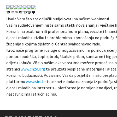
Hvala Vam što ste odlučili sudjelovati na našem webinaru!
Vašim sudjelovanjem niste samo stekli nova znanja i vještine k
korisne na osobnom ili profesionalnom planu, već ste i financi
djece i mladih u riziku i s problemima u ponašanju na području
županija s kojima djelatnici Centra svakodnevno rade.
Kroz naše programe i usluge omogućavamo im pomoć u učenju
pomoć i podršku, topli obrok, školski pribor, sanitarne i higij
odjeću i obuću. Više o našim aktivnostima možete pronaći na n
stranici
www.cnzd.org
te preuzeti besplatne materijale i alate
korisni u budućnosti. Pozivamo Vas da posjetite i našu bespla
platformu
www.sini.hr
i steknete dodatna znanja iz područja si
djece i mladih na internetu – platforma je namijenjena djeci, r
nastavnicima i stručnjacima.