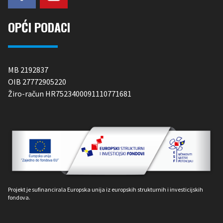
OPĆI PODACI
MB 2192837
OIB 27772905220
Žiro-račun HR7523400091110771681
Projekt je sufinancirala Europska unija iz europskih strukturnih i investicijskih
fondova.