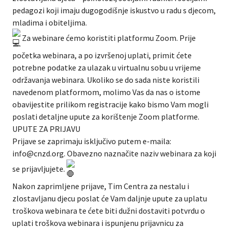
pedagozi koji imaju dugogodišnje iskustvo u radu s djecom,
mladima i obiteljima.
Za webinare ćemo koristiti platformu Zoom. Prije
početka webinara, a po izvršenoj uplati, primit ćete
potrebne podatke za ulazak u virtualnu sobu u vrijeme
održavanja webinara. Ukoliko se do sada niste koristili
navedenom platformom, molimo Vas da nas o istome
obavijestite prilikom registracije kako bismo Vam mogli
poslati detaljne upute za korištenje Zoom platforme.
UPUTE ZA PRIJAVU
Prijave se zaprimaju isključivo putem e-maila:
info@cnzd.org. Obavezno naznačite naziv webinara za koji
se prijavljujete.
Nakon zaprimljene prijave, Tim Centra za nestalu i
zlostavljanu djecu poslat će Vam daljnje upute za uplatu
troškova webinara te ćete biti dužni dostaviti potvrdu o
uplati troškova webinara i ispunjenu prijavnicu za