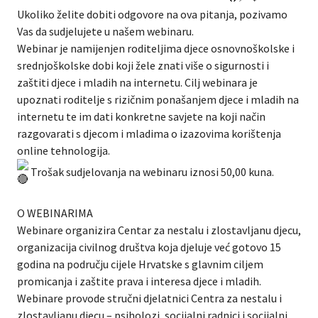
Ukoliko želite dobiti odgovore na ova pitanja, pozivamo
Vas da sudjelujete u našem webinaru.
Webinar je namijenjen roditeljima djece osnovnoškolske i
srednjoškolske dobi koji žele znati više o sigurnosti i
zaštiti djece i mladih na internetu. Cilj webinara je
upoznati roditelje s rizičnim ponašanjem djece i mladih na
internetu te im dati konkretne savjete na koji način
razgovarati s djecom i mladima o izazovima korištenja
online tehnologija.
Trošak sudjelovanja na webinaru iznosi 50,00 kuna.
O WEBINARIMA
Webinare organizira Centar za nestalu i zlostavljanu djecu,
organizacija civilnog društva koja djeluje već gotovo 15
godina na području cijele Hrvatske s glavnim ciljem
promicanja i zaštite prava i interesa djece i mladih.
Webinare provode stručni djelatnici Centra za nestalu i
zlostavljanu djecu – psiholozi, socijalni radnici i socijalni