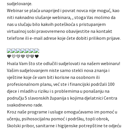
sudjelovanje.
Webinar se plaća unaprijed i povrat novca nije moguć, kao
niti naknadno slušanje webinara, , stoga Vas molimo da
nas u slučaju bilo kakvih poteškoća s pristupanjem
virtualnoj sobi pravovremeno obavijestite na kontakt
telefone ili e-mail adrese koje ćete dobiti prilikom prijave.
Hvala Vam što ste odlučili sudjelovati na našem webinaru!
Vašim sudjelovanjem niste samo stekli nova znanja i
vještine koje će vam biti korisne na osobnom ili
profesionalnom planu, već ste i financijski podržali 100
djece i mladih u riziku i s problemima u ponašanju na
području 5 slavonskih županija s kojima djelatnici Centra
svakodnevno rade.
Kroz naše programe i usluge omogućavamo im pomoć u
učenju, psihosocijalnu pomoć i podršku, topli obrok,
školski pribor, sanitarne i higijenske potrepštine te odjeću